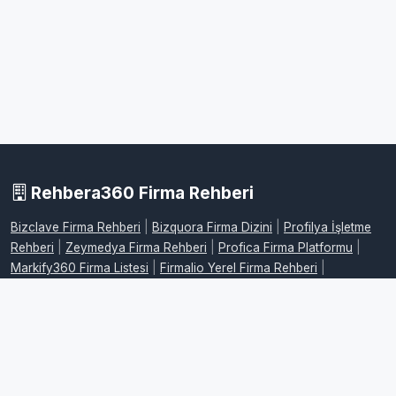
Rehbera360 Firma Rehberi
Bizclave Firma Rehberi
|
Bizquora Firma Dizini
|
Profilya İşletme
Rehberi
|
Zeymedya Firma Rehberi
|
Profica Firma Platformu
|
Markify360 Firma Listesi
|
Firmalio Yerel Firma Rehberi
|
WebdeFirma İşletme Dizini
|
DijitalFirman Firma Rehberi
|
ProFirmaWeb Firma Platformu
|
FirmaMap Firma Rehberi
|
LocalFirma Yerel İşletme Rehberi
|
BizMarka Firma Dizini
|
Maplafi
Firma Rehberi
|
FirmaEvreni Firma Rehberi
|
Firmovia İşletme
Rehberi
|
FirmaHaritam Firma Rehberi
|
FirmaPusula Firma Dizini
|
FirmaYolu Firma Rehberi
|
FirmaListe İşletme Rehberi
|
FirmaAdres