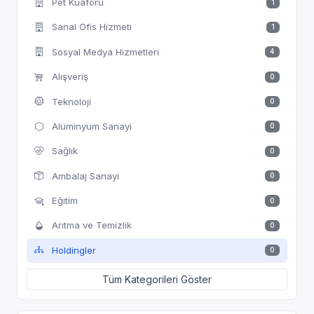
Pet Kuaförü
1
Sanal Ofis Hizmeti
1
Sosyal Medya Hizmetleri
4
Alışveriş
0
Teknoloji
0
Alüminyum Sanayi
0
Sağlık
0
Ambalaj Sanayi
0
Eğitim
0
Arıtma ve Temizlik
0
Holdingler
0
Tüm Kategorileri Göster