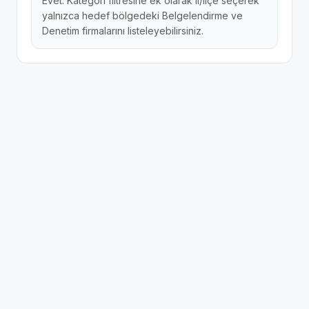
Evet. Kategori filtresine ek olarak il/ilçe seçerek
yalnızca hedef bölgedeki Belgelendirme ve
Denetim firmalarını listeleyebilirsiniz.