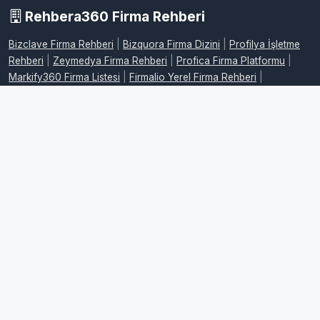
Rehbera360 Firma Rehberi
Bizclave Firma Rehberi
|
Bizquora Firma Dizini
|
Profilya İşletme
Rehberi
|
Zeymedya Firma Rehberi
|
Profica Firma Platformu
|
Markify360 Firma Listesi
|
Firmalio Yerel Firma Rehberi
|
WebdeFirma İşletme Dizini
|
DijitalFirman Firma Rehberi
|
ProFirmaWeb Firma Platformu
|
FirmaMap Firma Rehberi
|
LocalFirma Yerel İşletme Rehberi
|
BizMarka Firma Dizini
|
Maplafi
Firma Rehberi
|
FirmaEvreni Firma Rehberi
|
Firmovia İşletme
Rehberi
|
FirmaHaritam Firma Rehberi
|
FirmaPusula Firma Dizini
|
FirmaYolu Firma Rehberi
|
FirmaListe İşletme Rehberi
|
FirmaAdres
Firma Rehberi
|
LocalFirmalar Yerel Firma Rehberi
|
FirmaPlatform
İşletme Dizini
|
RehberPro Firma Rehberi
|
FirmaMerkez Firma
Dizini
|
FirmaKaynak İşletme Rehberi
|
RehberMerkez Firma
Rehberi
|
FirmaKonumum Firma Rehberi
|
FirmaSemt Yerel Firma
Dizini
|
FirmaYerleri İşletme Rehberi
|
FirmaSehir Firma Rehberi
|
FirmaPro İşletme Rehberi
|
FirmaRehberiTR Firma Dizini
|
Firmoria
Firma Rehberi
|
EniyiFirmaTR İşletme Rehberi
|
FirmaOneri Firma
Tavsiye Rehberi
|
FirmaLog Firma Dizini
|
FirmaSet İşletme Rehberi