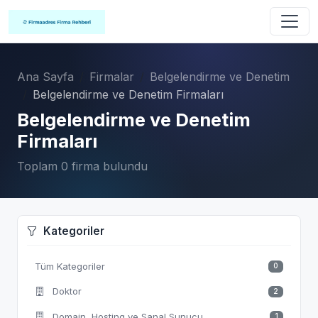
Ana Sayfa
Firmalar
Belgelendirme ve Denetim
Belgelendirme ve Denetim Firmaları
Belgelendirme ve Denetim
Firmaları
Toplam 0 firma bulundu
Kategoriler
Tüm Kategoriler
0
Doktor
2
Domain, Hosting ve Sanal Sunucu
1