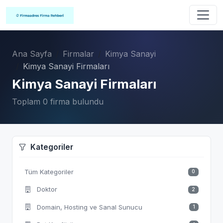
Ana Sayfa
Firmalar
Kimya Sanayi
Kimya Sanayi Firmaları
Kimya Sanayi Firmaları
Toplam 0 firma bulundu
Kategoriler
Tüm Kategoriler
0
Doktor
2
Domain, Hosting ve Sanal Sunucu
1