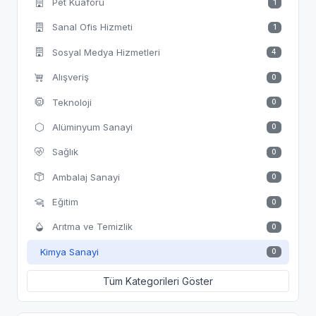
Pet Kuaförü
1
Sanal Ofis Hizmeti
1
Sosyal Medya Hizmetleri
4
Alışveriş
0
Teknoloji
0
Alüminyum Sanayi
0
Sağlık
0
Ambalaj Sanayi
0
Eğitim
0
Arıtma ve Temizlik
0
Kimya Sanayi
0
Tüm Kategorileri Göster