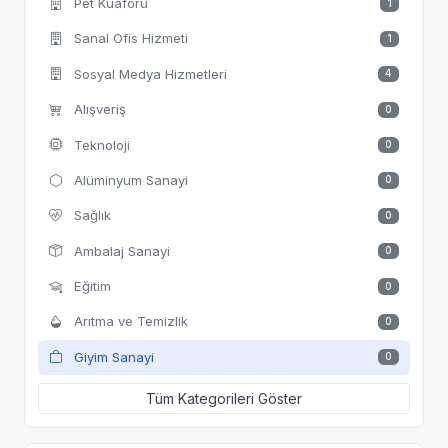
Pet Kuaförü
1
Sanal Ofis Hizmeti
1
Sosyal Medya Hizmetleri
4
Alışveriş
0
Teknoloji
0
Alüminyum Sanayi
0
Sağlık
0
Ambalaj Sanayi
0
Eğitim
0
Arıtma ve Temizlik
0
Giyim Sanayi
0
Tüm Kategorileri Göster