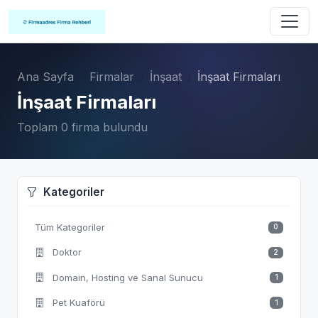
Ana Sayfa
Firmalar
İnşaat
İnşaat Firmaları
İnşaat Firmaları
Toplam 0 firma bulundu
Kategoriler
Tüm Kategoriler
0
Doktor
2
Domain, Hosting ve Sanal Sunucu
1
Pet Kuaförü
1