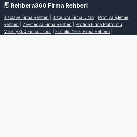
Rehbera360 Firma Rehberi
Bizclave Firma Rehberi
|
Bizquora Firma Dizini
|
Profilya İşletme
Rehberi
|
Zeymedya Firma Rehberi
|
Profica Firma Platformu
|
Markify360 Firma Listesi
|
Firmalio Yerel Firma Rehberi
|
WebdeFirma İşletme Dizini
|
DijitalFirman Firma Rehberi
|
ProFirmaWeb Firma Platformu
|
FirmaMap Firma Rehberi
|
LocalFirma Yerel İşletme Rehberi
|
BizMarka Firma Dizini
|
Maplafi
Firma Rehberi
|
FirmaEvreni Firma Rehberi
|
Firmovia İşletme
Rehberi
|
FirmaHaritam Firma Rehberi
|
FirmaPusula Firma Dizini
|
FirmaYolu Firma Rehberi
|
FirmaListe İşletme Rehberi
|
FirmaAdres
Firma Rehberi
|
LocalFirmalar Yerel Firma Rehberi
|
FirmaPlatform
İşletme Dizini
|
RehberPro Firma Rehberi
|
FirmaMerkez Firma
Dizini
|
FirmaKaynak İşletme Rehberi
|
RehberMerkez Firma
Rehberi
|
FirmaKonumum Firma Rehberi
|
FirmaSemt Yerel Firma
Dizini
|
FirmaYerleri İşletme Rehberi
|
FirmaSehir Firma Rehberi
|
FirmaPro İşletme Rehberi
|
FirmaRehberiTR Firma Dizini
|
Firmoria
Firma Rehberi
|
EniyiFirmaTR İşletme Rehberi
|
FirmaOneri Firma
Tavsiye Rehberi
|
FirmaLog Firma Dizini
|
FirmaSet İşletme Rehberi
|
RehberON Firma Rehberi
|
FirmaLens Firma Dizini
|
Dizinist