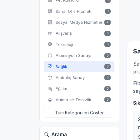
Pet Kuaförü
1
Sanal Ofis Hizmeti
1
Sosyal Medya Hizmetleri
4
Alışveriş
0
Teknoloji
0
Sa
Alüminyum Sanayi
0
Sa
Sağlık
0
pro
Ambalaj Sanayi
0
Fi
Eğitim
0
say
Arıtma ve Temizlik
0
Sı
Tüm Kategorileri Göster
Arama