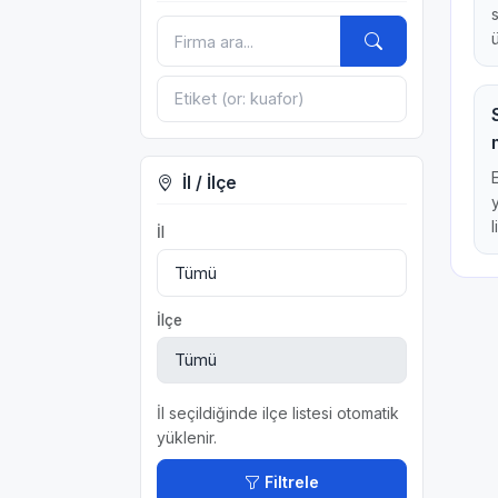
İl / İlçe
l
İl
İlçe
İl seçildiğinde ilçe listesi otomatik
yüklenir.
Filtrele