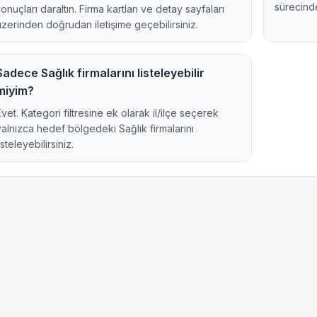
sürecinde
sonuçları daraltın. Firma kartları ve detay sayfaları
üzerinden doğrudan iletişime geçebilirsiniz.
Sadece Sağlık firmalarını listeleyebilir
miyim?
Evet. Kategori filtresine ek olarak il/ilçe seçerek
yalnızca hedef bölgedeki Sağlık firmalarını
isteleyebilirsiniz.