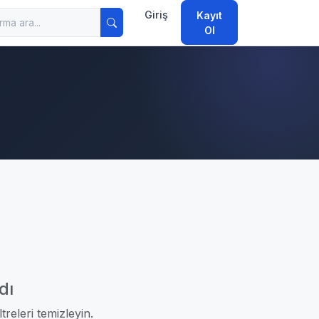
Giriş
Kayıt
Ol
dı
treleri temizleyin.