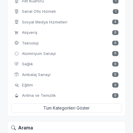
Pet Kuaförü
1
Sanal Ofis Hizmeti
1
Sosyal Medya Hizmetleri
4
Alışveriş
0
Teknoloji
0
Alüminyum Sanayi
0
Sağlık
0
Ambalaj Sanayi
0
Eğitim
0
Arıtma ve Temizlik
0
Tüm Kategorileri Göster
Arama