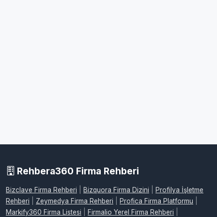
Rehbera360 Firma Rehberi
Bizclave Firma Rehberi
|
Bizquora Firma Dizini
|
Profilya İşletme
Rehberi
|
Zeymedya Firma Rehberi
|
Profica Firma Platformu
|
Markify360 Firma Listesi
|
Firmalio Yerel Firma Rehberi
|